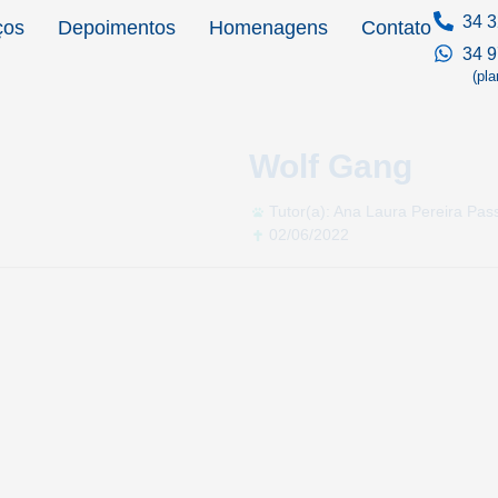
34 3
ços
Depoimentos
Homenagens
Contato
34 
(pl
Wolf Gang
Tutor(a): Ana Laura Pereira Pas
02/06/2022