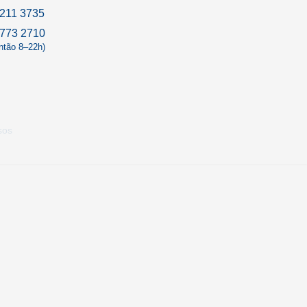
211 3735
9773 2710
antão 8–22h)
sos