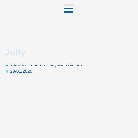
Jully
Tutor(a): Eduarda Gonçalves Ribeiro
29/01/2020