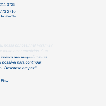
211 3735
9773 2710
antão 8–22h)
ju, nossa princesinha! Foram 17
 e muito amor envolvido. Sua
a tristeza nos despedimos na
i possível para continuar
foi. Descanse em paz!!
 Pinto