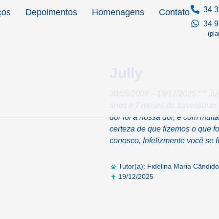
34 3
ços
Depoimentos
Homenagens
Contato
34 
(pl
Jully
30/05/2008 – 19/12/2025 *** Ju
anos e 7 meses de travessuras
dor foi a nossa dor, e com muit
certeza de que fizemos o que fo
conosco, Infelizmente você se 
Tutor(a): Fidelina Maria Cândido
19/12/2025