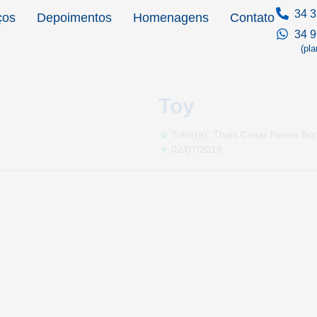
34 3
ços
Depoimentos
Homenagens
Contato
34 
(pl
Toy
Tutor(a): Thais Cesar Naves Bo
02/07/2019