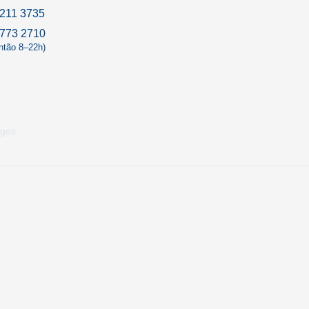
211 3735
9773 2710
antão 8–22h)
rges