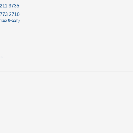
211 3735
9773 2710
antão 8–22h)
os