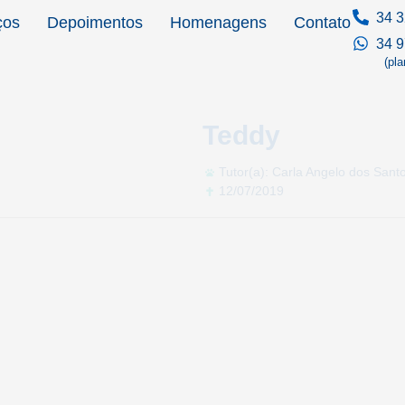
34 3
ços
Depoimentos
Homenagens
Contato
34 
(pl
Teddy
Tutor(a): Carla Angelo dos Sant
12/07/2019