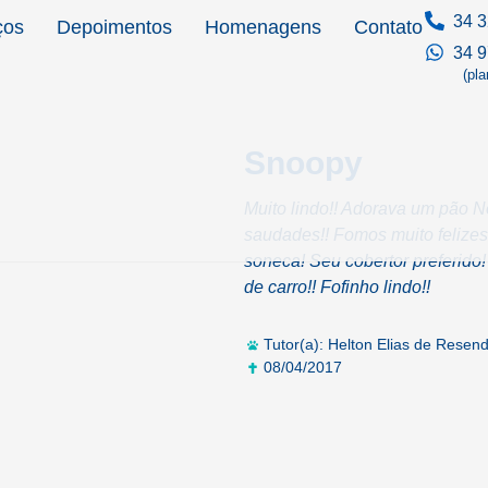
34 3
ços
Depoimentos
Homenagens
Contato
34 
(pl
Snoopy
Muito lindo!! Adorava um pão No
saudades!! Fomos muito felizes
soneca! Seu cobertor preferid
de carro!! Fofinho lindo!!
Tutor(a): Helton Elias de Resen
08/04/2017