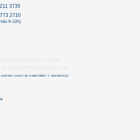
211 3735
9773 2710
antão 8–22h)
sso filhinho lindo vc deixa
 ao seu lado!! Gostava de uma
o! Junto com a mamãe! Passeios
de