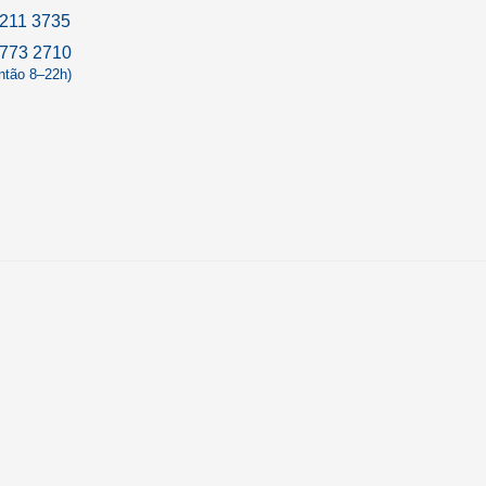
211 3735
9773 2710
antão 8–22h)