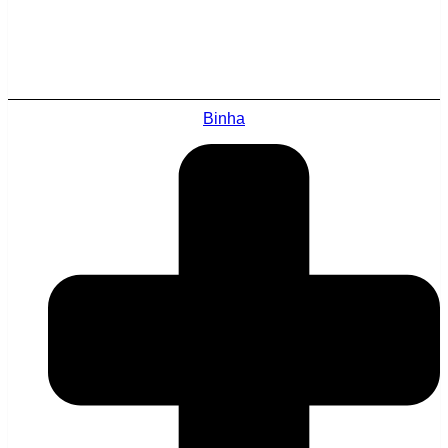
Binha