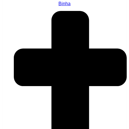
Binha