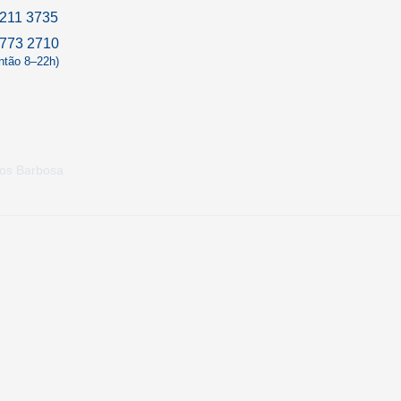
211 3735
9773 2710
antão 8–22h)
tos Barbosa