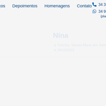
34 3
ços
Depoimentos
Homenagens
Contato
34 
(pl
Nina
Tutor(a): Sandra Maria dos San
25/10/2015