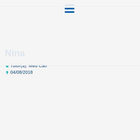
Nina
Tutor(a): Med Cão
04/08/2018