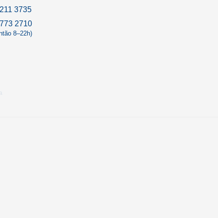
211 3735
9773 2710
antão 8–22h)
a