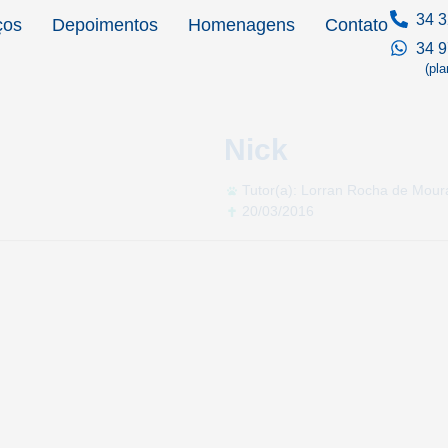
34 3
ços
Depoimentos
Homenagens
Contato
34 
(pl
Nick
Tutor(a): Lorran Rocha de Mour
20/03/2016