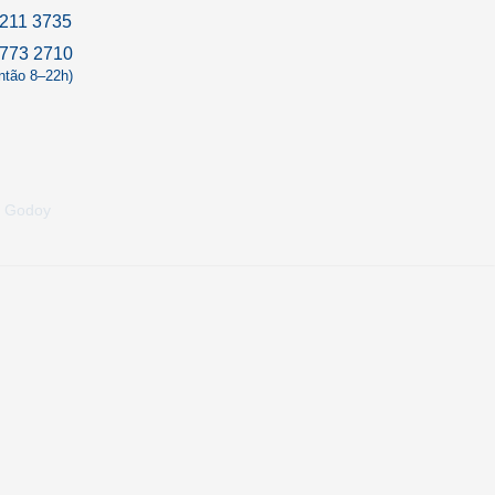
211 3735
9773 2710
antão 8–22h)
s Godoy