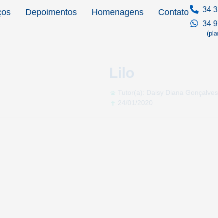
34 3
ços
Depoimentos
Homenagens
Contato
34 
(pl
Lilo
Tutor(a): Daisy Diana Gonçalve
24/01/2020