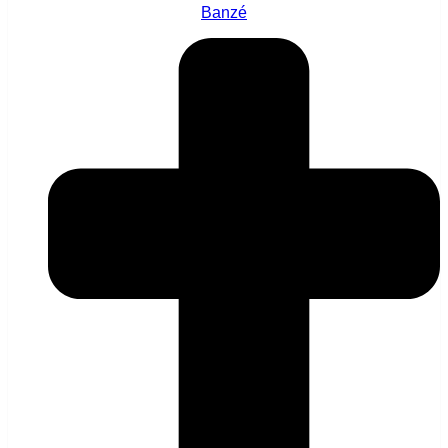
Banzé