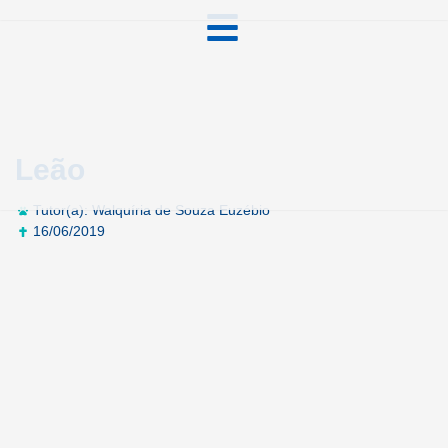
Leão
Tutor(a): Walquíria de Souza Euzébio
16/06/2019