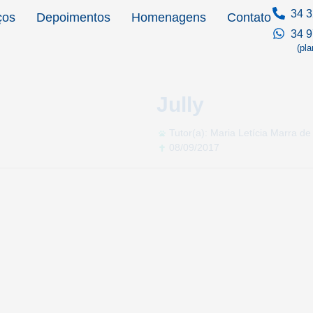
34 3
ços
Depoimentos
Homenagens
Contato
34 
(pl
Jully
Tutor(a): Maria Letícia Marra de
08/09/2017