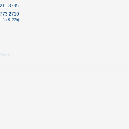
211 3735
9773 2710
antão 8–22h)
 Barros