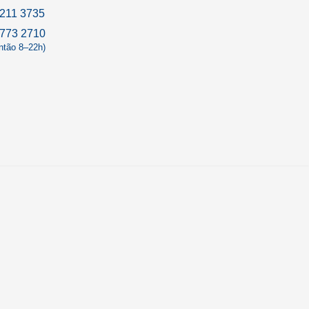
211 3735
9773 2710
antão 8–22h)