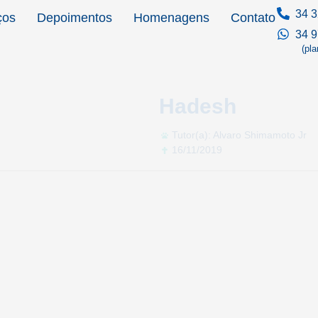
34 3
ços
Depoimentos
Homenagens
Contato
34 
(pl
Hadesh
Tutor(a): Alvaro Shimamoto Jr
16/11/2019