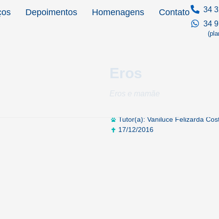
34 3
ços
Depoimentos
Homenagens
Contato
34 
(pl
Eros
Eros e mamãe
Tutor(a): Vaniluce Felizarda Cos
17/12/2016