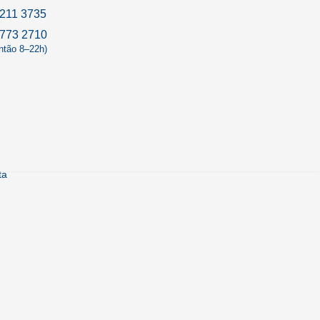
211 3735
9773 2710
antão 8–22h)
ta