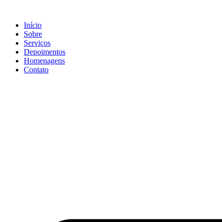
Ir
para
Início
o
Sobre
conteúdo
Serviços
Depoimentos
Homenagens
Contato