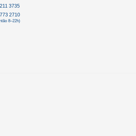
211 3735
9773 2710
antão 8–22h)