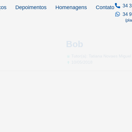
34 3
ços
Depoimentos
Homenagens
Contato
34 
(pl
Bob
Tutor(a): Tatiana Novaes Miguel
10/05/2018