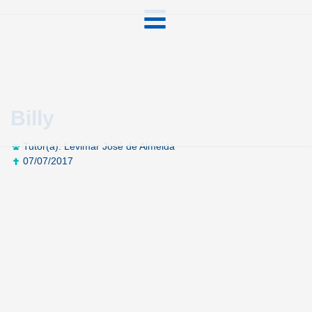
Billy
Tutor(a): Levimar José de Almeida
07/07/2017