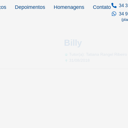
34 3
ços
Depoimentos
Homenagens
Contato
34 
(pl
Billy
Tutor(a): Tatiana Rangel Ribeiro
31/08/2018