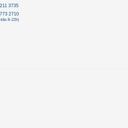
211 3735
9773 2710
antão 8–22h)